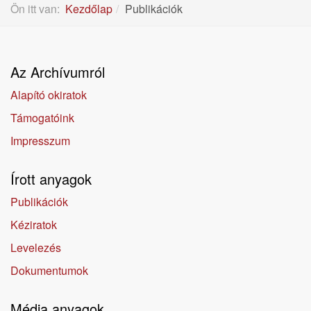
Ön itt van:
Kezdőlap
Publikációk
Az Archívumról
Alapító okiratok
Támogatóink
Impresszum
Írott anyagok
Publikációk
Kéziratok
Levelezés
Dokumentumok
Média anyagok