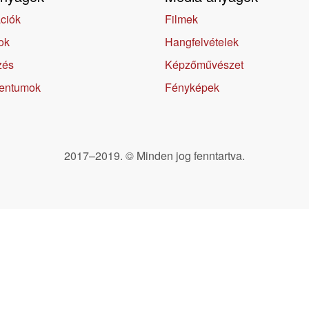
ciók
Filmek
ok
Hangfelvételek
zés
Képzőművészet
entumok
Fényképek
2017–2019. © Minden jog fenntartva.