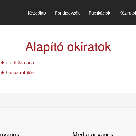
Kezdőlap
Fondjegyzék
Publikációk
Kézirato
Alapító okiratok
k digitalizálása
ék hosszabbítás
 anyagok
Média anyagok